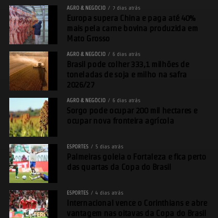
AGRO & NEGÓCIO
7 dias atrás
Europa supera China e paga até 40%
mais pela carne bovina produzida em
Mato Grosso
AGRO & NEGÓCIO
6 dias atrás
Brasil pode colher 333,1 milhões de
toneladas de soja e milho na safra
2026/27
AGRO & NEGÓCIO
6 dias atrás
Sorgo pode ocupar 200 mil hectares e
ocupar nova fronteira agrícola
ESPORTES
5 dias atrás
Palmeiras goleia o Fortaleza e fica perto
das quartas da Copa do Brasil
ESPORTES
4 dias atrás
Internacional vence o Corinthians e abre
vantagem nas oitavas da Copa do Brasil