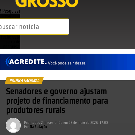
Pesquisar
Pesquisar
Feche esta
caixa de
pesquisa.
POLÍTICA NACIONAL
Senadores e governo ajustam
projeto de financiamento para
produtores rurais
Publicados
2 meses atrás
em
26 de maio de 2026, 17:00
Por
Da Redação