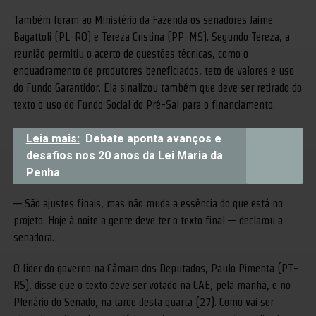
Também foram ao Ministério da Fazenda os senadores Jaime
Bagattoli (PL-RO) e Tereza Cristina (PP-MS). Segundo Tereza, a
reunião permitiu o acerto de questões técnicas, como o
enquadramento de produtores beneficiados, teto de valores e uso
do Fundo Garantidor. Ela sinalizou também que deve ser retirado do
texto o uso do Fundo Social do Pré-Sal para o financiamento.
Leia mais:
Debate aponta avanços e
desafios nos 20 anos da Lei Maria da
Penha
— São ajustes finais, mas não muda a essência do que está no
projeto. Hoje à noite a gente deve ter o texto final — declarou a
senadora.
O líder do governo na Câmara dos Deputados, Paulo Pimenta (PT-
RS), disse que o texto deve ser votado na CAE, pela manhã, e no
Plenário do Senado, na tarde desta quarta (27). Como vai ser