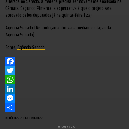
alterada no Senado, a matéria precisa ser novamente analisada na
Câmara. Segundo Pimenta, a expectativa é que o projeto seja
aprovado pelos deputados já na quinta-feira (28).
Agência Senado (Reprodução autorizada mediante citação da
Agência Senado)
Fonte:
Agência Senado
Facebook
Twitter
WhatsApp
LinkedIn
Messenger
Share
NOTÍCIAS RELACIONADAS:
PROPAGANDA