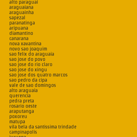
alto paraguai
araguaiana
araguainha
sapezal
paranatinga
aripuana
diamantino
canarana
nova xavantina
novo sao joaquim
sao felix do araguaia
sao jose do povo
sao jose do rio claro
sao jose do xingu
sao jose dos quatro marcos
sao pedro da cipa
vale de sao domingos
alto araguaia
querencia
pedra preta
rosario oeste
araputanga
poxoreu
matupa
vila bela da santissima trindade
campinapolis