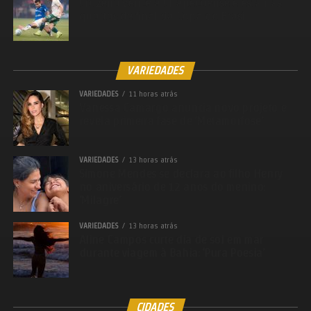
Cruzeiro vence a Chapecoense e está nas
quartas de final da Copa do Brasil
Twitter
WhatsApp
LinkedIn
VARIEDADES
Messenger
VARIEDADES
11 horas atrás
Vanessa Camargo anuncia novo projeto e
Share
revela primeira fase de ‘Metamorfose’
VARIEDADES
13 horas atrás
Simone Mendes se declara ao filho Henry
no aniversário de 12 anos do menino:
‘Milagre’
VARIEDADES
13 horas atrás
Aline Campos curte dia de sol em mar
durante viagem à Bahia: ‘Pura Poesia’
CIDADES