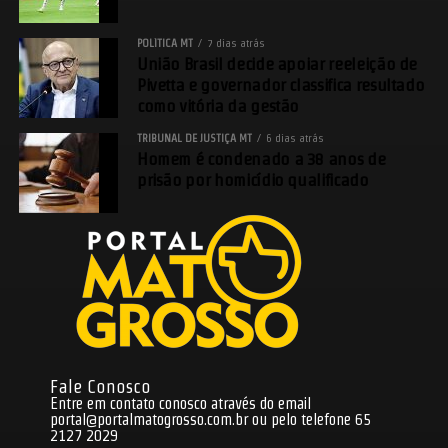
POLÍTICA MT
7 dias atrás
União Brasil decide apoiar reeleição de
Pivetta e governador classifica resultado
como vitória da gestão
TRIBUNAL DE JUSTIÇA MT
6 dias atrás
Homem é condenado a 38 anos de
prisão por homicídio qualificado
Fale Conosco
Entre em contato conosco através do email
portal@portalmatogrosso.com.br
ou pelo telefone 65
2127 2029