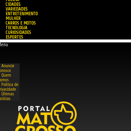
CIDADES
VARIEDADES
ENTRETENIMENTO
MULHER
CARROS E MOTOS
TECNOLOGIA
CURIOSIDADES
ESPORTES
Menu
Anuncie
onosco
Quem
omos
Política de
rivacidade
Últimas
otícias