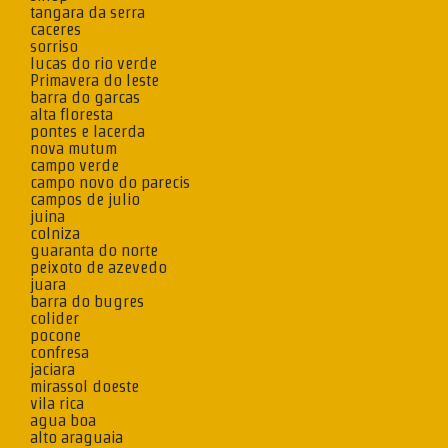
tangara da serra
caceres
sorriso
lucas do rio verde
Primavera do leste
barra do garcas
alta floresta
pontes e lacerda
nova mutum
campo verde
campo novo do parecis
campos de julio
juina
colniza
guaranta do norte
peixoto de azevedo
juara
barra do bugres
colider
pocone
confresa
jaciara
mirassol doeste
vila rica
agua boa
alto araguaia