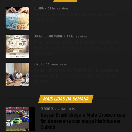
CUIABÁ
11 horas atrás
Nota Cuiabana Premiada realiza nesta
sexta-feira
LUCAS DO RIO VERDE
11 horas atrás
Arte, Cultura, Sabores e Encontros: Museu
Histórico recebe feira de artesanato neste
domingo
SINOP
11 horas atrás
Após cobrança da Prefeitura, empresa se
compromete a acelerar obra na Estrada
Selene
MAIS LIDAS DA SEMANA
ESPORTES
7 dias atrás
Nascar Brasil chega a Mato Grosso neste
fim de semana com etapa histórica em
Cuiabá