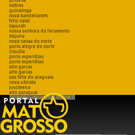
juruena
nobres
guiratinga
nova bandeirantes
feliz natal
tapurah
nossa senhora do livramento
itiquira
nova canaa do norte
porto alegre do norte
claudia
porto esperidiao
porto esperidiao
alto garcas
alto garcas
sao felix do araguaia
nova ubirata
juscimeira
alto paraguai
Facebook
Instagram
Youtube