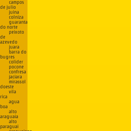
campos
de julio
juina
colniza
guaranta
do norte
peixoto
de
azevedo
juara
barra do
bugres
colider
pocone
confresa
jaciara
mirassol
doeste
vila
rica
agua
boa
alto
araguaia
alto
paraguai