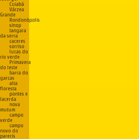
Cuiabá
Várzea
Grande
Rondonópolis
sinop
tangara
da serra
caceres
sorriso
lucas do
rio verde
Primavera
do leste
barra do
garcas
alta
floresta
pontes e
lacerda
nova
mutum
campo
verde
campo
novo do
parecis