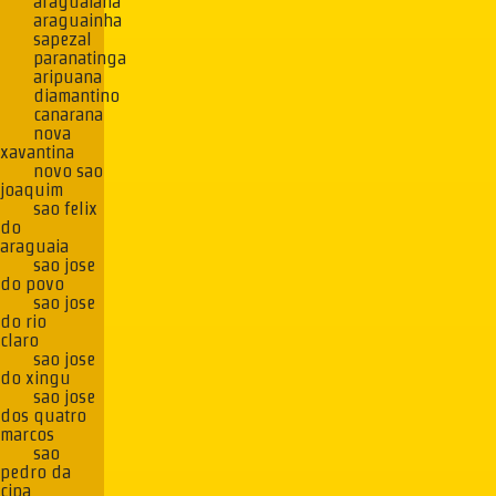
araguaiana
araguainha
sapezal
paranatinga
aripuana
diamantino
canarana
nova
xavantina
novo sao
joaquim
sao felix
do
araguaia
sao jose
do povo
sao jose
do rio
claro
sao jose
do xingu
sao jose
dos quatro
marcos
sao
pedro da
cipa