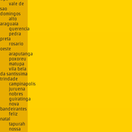
vale de
sao
domingos
alto
araguaia
querencia
pedra
preta
rosario
oeste
araputanga
poxoreu
matupa
vila bela
da santissima
trindade
campinapolis
juruena
nobres
guiratinga
nova
bandeirantes
feliz
natal
tapurah
nossa