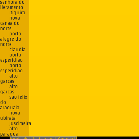
senhora do
livramento
itiquira
nova
canaa do
norte
porto
alegre do
norte
claudia
porto
esperidiao
porto
esperidiao
alto
garcas
alto
garcas
sao felix
do
araguaia
nova
ubirata
juscimeira
alto
paraguai
Facebook
Instagram
Youtube