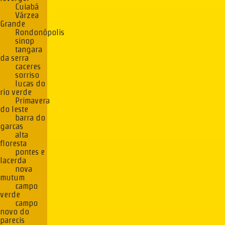
Cuiabá
Várzea
Grande
Rondonópolis
sinop
tangara
da serra
caceres
sorriso
lucas do
rio verde
Primavera
do leste
barra do
garcas
alta
floresta
pontes e
lacerda
nova
mutum
campo
verde
campo
novo do
parecis