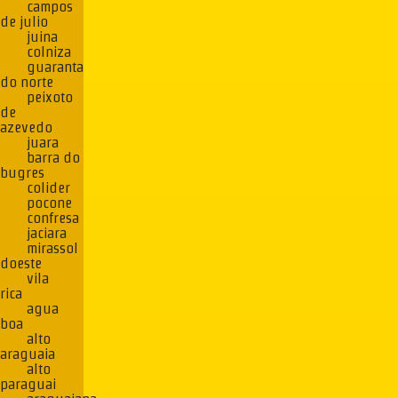
campos
de julio
juina
colniza
guaranta
do norte
peixoto
de
azevedo
juara
barra do
bugres
colider
pocone
confresa
jaciara
mirassol
doeste
vila
rica
agua
boa
alto
araguaia
alto
paraguai