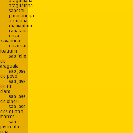
araguaiana
araguainha
sapezal
paranatinga
aripuana
diamantino
canarana
nova
xavantina
novo sao
joaquim
sao felix
do
araguaia
sao jose
do povo
sao jose
do rio
claro
sao jose
do xingu
sao jose
dos quatro
marcos
sao
pedro da
cipa