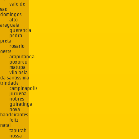
vale de
sao
domingos
alto
araguaia
querencia
pedra
preta
rosario
oeste
araputanga
poxoreu
matupa
vila bela
da santissima
trindade
campinapolis
juruena
nobres
guiratinga
nova
bandeirantes
feliz
natal
tapurah
nossa