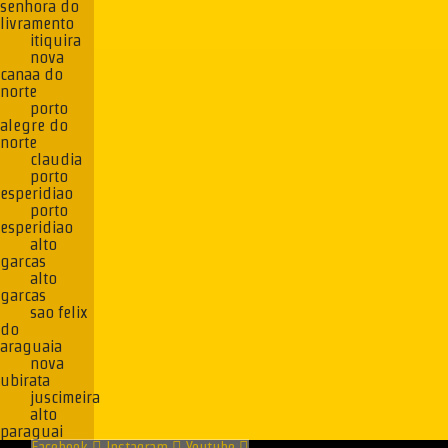
senhora do
livramento
itiquira
nova
canaa do
norte
porto
alegre do
norte
claudia
porto
esperidiao
porto
esperidiao
alto
garcas
alto
garcas
sao felix
do
araguaia
nova
ubirata
juscimeira
alto
paraguai
Facebook
Instagram
Youtube