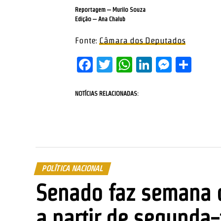
Reportagem – Murilo Souza
Edição – Ana Chalub
Fonte:
Câmara dos Deputados
Facebook
Twitter
WhatsApp
LinkedIn
Messe
Sha
NOTÍCIAS RELACIONADAS:
POLÍTICA NACIONAL
Senado faz semana d
a partir de segunda-