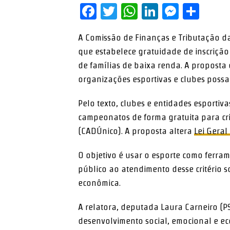
Facebook
Twitter
WhatsApp
LinkedIn
Messe
Sha
A Comissão de Finanças e Tributação 
que estabelece gratuidade de inscriçã
de famílias de baixa renda. A proposta
organizações esportivas e clubes possam
Pelo texto, clubes e entidades esporti
campeonatos de forma gratuita para cri
(CADÚnico). A proposta altera
Lei Geral
O objetivo é usar o esporte como ferra
público ao atendimento desse critério s
econômica.
A relatora, deputada Laura Carneiro (P
desenvolvimento social, emocional e ec