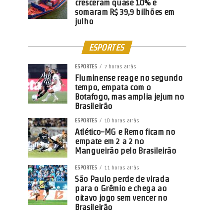
cresceram quase 10% e
somaram R$ 39,9 bilhões em
julho
ESPORTES
ESPORTES
7 horas atrás
Fluminense reage no segundo
tempo, empata com o
Botafogo, mas amplia jejum no
Brasileirão
ESPORTES
10 horas atrás
Atlético-MG e Remo ficam no
empate em 2 a 2 no
Mangueirão pelo Brasileirão
ESPORTES
11 horas atrás
São Paulo perde de virada
para o Grêmio e chega ao
oitavo jogo sem vencer no
Brasileirão