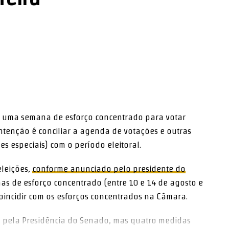
r
0) uma semana de esforço concentrado para votar
intenção é conciliar a agenda de votações e outras
es especiais) com o período eleitoral.
eleições,
conforme anunciado pelo presidente do
nas de esforço concentrado (entre 10 e 14 de agosto e
oincidir com os esforços concentrados na Câmara
.
a pela Presidência do Senado, mas quatro medidas