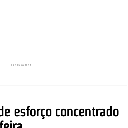
nger
re
PROPAGANDA
e esforço concentrado
feira