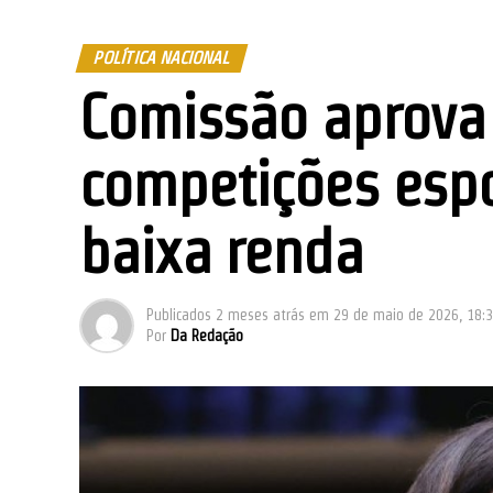
POLÍTICA NACIONAL
Comissão aprova
competições espo
baixa renda
Publicados
2 meses atrás
em
29 de maio de 2026, 18:
Por
Da Redação