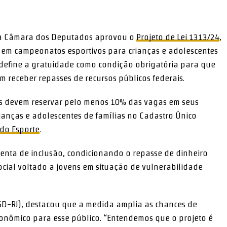
nger
re
da Câmara dos Deputados aprovou o
Projeto de Lei 1313/24
,
o em campeonatos esportivos para crianças e adolescentes
 define a gratuidade como condição obrigatória para que
 receber repasses de recursos públicos federais.
vas devem reservar pelo menos 10% das vagas em seus
anças e adolescentes de famílias no Cadastro Único
 do Esporte
.
menta de inclusão, condicionando o repasse de dinheiro
ocial voltado a jovens em situação de vulnerabilidade
SD-RJ), destacou que a medida amplia as chances de
onômico para esse público. “Entendemos que o projeto é