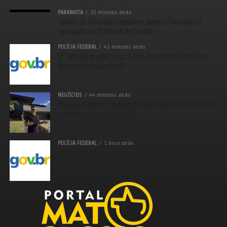
PARANAITA
15 minutos atrás
Contas de Paranaíta recebem parecer favorável à
aprovação do Tribunal de Contas
POLÍCIA FEDERAL
41 minutos atrás
PF prende mulher com 2,3kg de cocaína líquida no
Aeroporto do Galeão/RJ
NEGÓCIOS
44 minutos atrás
Rodrigo Alberton transforma rede social em vitrine de
imóveis de luxo em Cuiabá
POLÍCIA FEDERAL
1 hora atrás
PF escolta condenado transferido de Portugal para
cumprimento de pena em Minas Gerais