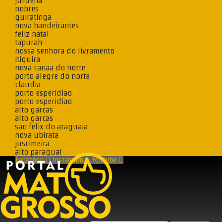
juruena
nobres
guiratinga
nova bandeirantes
feliz natal
tapurah
nossa senhora do livramento
itiquira
nova canaa do norte
porto alegre do norte
claudia
porto esperidiao
porto esperidiao
alto garcas
alto garcas
sao felix do araguaia
nova ubirata
juscimeira
alto paraguai
Facebook
Instagram
Youtube