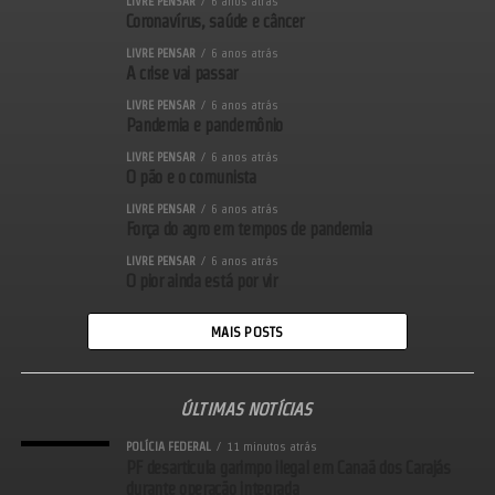
LIVRE PENSAR
6 anos atrás
Coronavírus, saúde e câncer
LIVRE PENSAR
6 anos atrás
A crise vai passar
LIVRE PENSAR
6 anos atrás
Pandemia e pandemônio
LIVRE PENSAR
6 anos atrás
O pão e o comunista
LIVRE PENSAR
6 anos atrás
Força do agro em tempos de pandemia
LIVRE PENSAR
6 anos atrás
O pior ainda está por vir
MAIS POSTS
ÚLTIMAS NOTÍCIAS
POLÍCIA FEDERAL
11 minutos atrás
PF desarticula garimpo ilegal em Canaã dos Carajás
durante operação integrada