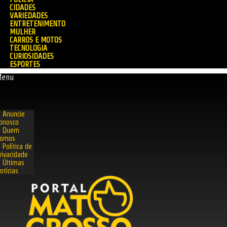
CIDADES
VARIEDADES
ENTRETENIMENTO
MULHER
CARROS E MOTOS
TECNOLOGIA
CURIOSIDADES
ESPORTES
Menu
Anuncie
onosco
Quem
omos
Política de
rivacidade
Últimas
otícias