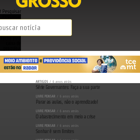
Pesquisar
Pesquisar
Feche esta
caixa de
pesquisa.
ARTIGOS
6 anos atrás
Série Governantes: Faça a sua parte
LIVRE PENSAR
6 anos atrás
Parar as aulas, não o aprendizado!
LIVRE PENSAR
6 anos atrás
O abastecimento em meio a crise
LIVRE PENSAR
6 anos atrás
Sonhar é sem limites