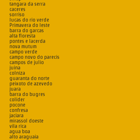
tangara da serra
caceres
sorriso
lucas do rio verde
Primavera do leste
barra do garcas
alta floresta
pontes e lacerda
nova mutum
campo verde
campo novo do parecis
campos de julio
juina
colniza
guaranta do norte
peixoto de azevedo
juara
barra do bugres
colider
pocone
confresa
jaciara
mirassol doeste
vila rica
agua boa
alto araguaia