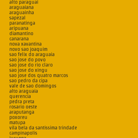
alto paraguai
araguaiana
araguainha
sapezal
paranatinga
aripuana
diamantino
canarana
nova xavantina
novo sao joaquim
sao felix do araguaia
sao jose do povo
sao jose do rio claro
sao jose do xingu
sao jose dos quatro marcos
sao pedro da cipa
vale de sao domingos
alto araguaia
querencia
pedra preta
rosario oeste
araputanga
poxoreu
matupa
vila bela da santissima trindade
campinapolis