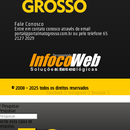
Fale Conosco
Entre em contato conosco através do email
portal@portalmatogrosso.com.br
ou pelo telefone 65
2127 2029
Desenvolvido por
66 99977 4262
© 2008 - 2025 todos os direitos reservados
Facebook
Instagram
Youtube
Pesquisar
Pesquisar
Feche esta caixa de
pesquisa.