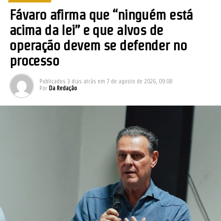
Fávaro afirma que “ninguém está
acima da lei” e que alvos de
operação devem se defender no
processo
Publicados
3 dias atrás
em
7 de agosto de 2026, 09:08
Por
Da Redação