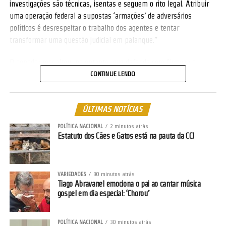
investigações são técnicas, isentas e seguem o rito legal. Atribuir
uma operação federal a supostas ‘armações’ de adversários
políticos é desrespeitar o trabalho dos agentes e tentar
transformar uma questão judicial em palanque.”
O senador ressaltou, no entanto, que defende com firmeza o
cumprimento rigoroso do contraditório e da ampla defesa. “Todo
CONTINUE LENDO
cidadão investigado tem o direito constitucional de se defender
plenamente, de apresentar sua versão, de ser ouvido e de ter
ÚLTIMAS NOTÍCIAS
acesso integral aos autos. Isso vale para qualquer pessoa, sem
exceção. O que não pode acontecer é confundir o exercício legítimo
POLÍTICA NACIONAL
2 minutos atrás
da defesa com ataques a quem não tem nenhuma relação com a
Estatuto dos Cães e Gatos está na pauta da CCJ
investigação.”
Fávaro destacou ainda que não cabe a parlamentares interferir em
VARIEDADES
30 minutos atrás
investigações policiais nem utilizá-las como instrumento político.
Tiago Abravanel emociona o pai ao cantar música
“Meu trabalho é legislar, fiscalizar e entregar resultados para Mato
gospel em dia especial: ‘Chorou’
Grosso. Quem precisa prestar contas à Justiça que o faça nos
autos, não nas redes sociais.”
POLÍTICA NACIONAL
30 minutos atrás