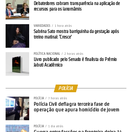
Debatedores cobram transparência na aplicação de
Facebook
Twitter
WhatsApp
LinkedIn
Messenger
Share
recursos para os ianomâmis
Leia mais:
Republicanos homologa
VARIEDADES
1 hora atrás
Sabrina Sato mostra barriguinha da gestação após
candidatura de Maysa Leão a
treino matinal: ‘Cresce’
deputada estadual
POLÍTICA NACIONAL
2 horas atrás
Livro publicado pelo Senado é finalista do Prêmio
Jabuti Acadêmico
POLÍCIA
POLÍCIA
7 horas atrás
Polícia Civil deflagra terceira fase de
operação que apura homicídio de jovem
POLÍCIA
1 dia atrás
Guerra entre facções na fronteira deixa 14