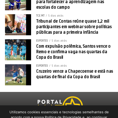
para fortalecer a aprendizagem nas
escolas do campo
TCE MT
5 dias atrás
Tribunal de Contas reúne quase 1,2 mil
participantes em webinar sobre políticas
públicas para a primeira infância
ESPORTES
5 dias atrás
Com expulsão polêmica, Santos vence o
Remo e confirma vaga nas quartas da
Copa do Brasil
ESPORTES
5 dias atrás
Anu
Polí
Últi
Cruzeiro vence a Chapecoense e está nas
quartas de final da Copa do Brasil
Utilizamos cookies essenciais e tecnologias semelhantes de
acordo com a nossa Política de Privacidade e, ao continuar