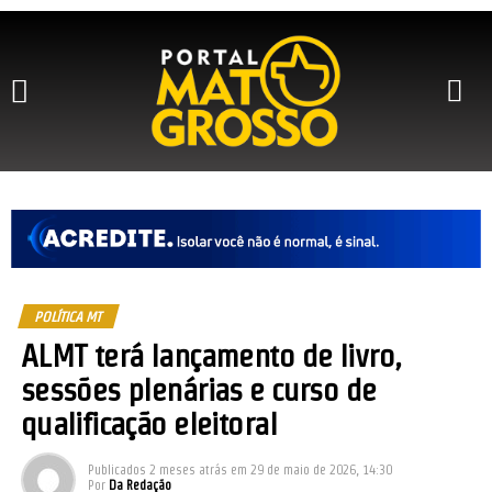
Anuncie Conosco
Quem Somos
Política de Privacidade
Últimas Notícias
Previous
Next
POLÍTICA MT
ALMT terá lançamento de livro,
sessões plenárias e curso de
qualificação eleitoral
Publicados
2 meses atrás
em
29 de maio de 2026, 14:30
Por
Da Redação