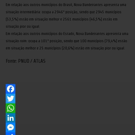
Em relação aos outros municípios do Brasil, Nova Bandeirantes apresenta uma
situação intermediária: ocupa a 2946ª posição, sendo que 2945 municípios
(53,5%) estão em situação melhor e 2561 municípios (46,5%) estão em
situação pior ou igual.
Em relação aos outros municípios do Estado, Nova Bandeirantes apresenta uma
situação ruim: ocupa a 101ª posição, sendo que 100 municípios (79,4%) estão
em situação melhor e 25 municípios (20,6%) estão em situação pior ou igual.
Fonte: PNUD / ATLAS
Facebook
Twitter
WhatsApp
LinkedIn