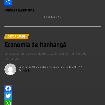
Messenger
Share
NOTÍCIAS RELACIONADAS:
PROPAGANDA
DADOS GERAIS
Economia de Itanhangá
Conheça as principais atividades econômicas do município de
Itanhangá.
Publicados
10 anos atrás
em
24 de janeiro de 2017, 17:07
Por
admin
Facebook
Twitter