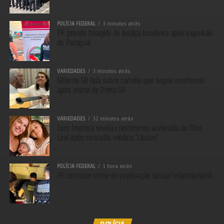
POLÍCIA FEDERAL
3 minutos atrás
PF prende foragida da Justiça brasileira após expulsão
do Paraguai
VARIEDADES
3 minutos atrás
Gilberto Gil fala sobre carinho que segue recebendo
após morte de Preta Gil
VARIEDADES
32 minutos atrás
Lore Improta revela crescimento acelerado do filho
Levi após consulta médica: ‘Uauuu’
POLÍCIA FEDERAL
1 hora atrás
PF combate crime de exploração sexual infantojuvenil