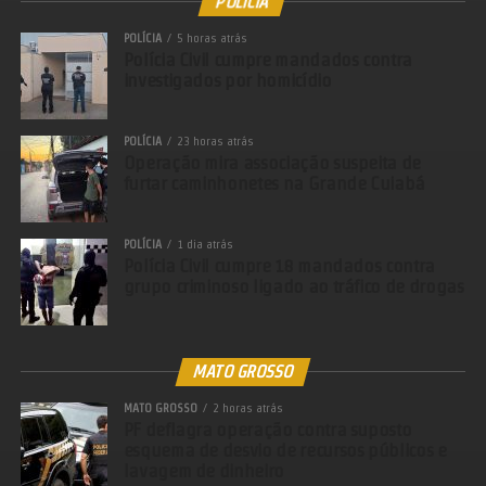
POLÍCIA
POLÍCIA
5 horas atrás
Polícia Civil cumpre mandados contra
investigados por homicídio
POLÍCIA
23 horas atrás
Operação mira associação suspeita de
furtar caminhonetes na Grande Cuiabá
POLÍCIA
1 dia atrás
Polícia Civil cumpre 18 mandados contra
grupo criminoso ligado ao tráfico de drogas
MATO GROSSO
MATO GROSSO
2 horas atrás
PF deflagra operação contra suposto
esquema de desvio de recursos públicos e
lavagem de dinheiro