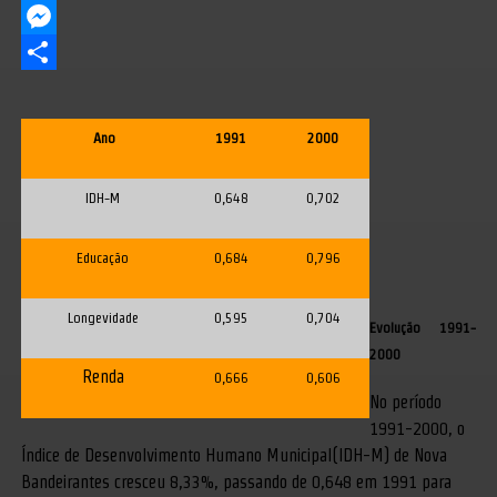
LinkedIn
Messenger
Share
Ano
1991
2000
IDH-M
0,648
0,702
Educação
0,684
0,796
Longevidade
0,595
0,704
Evolução 1991-
2000
Renda
0,666
0,606
No período
1991-2000, o
Índice de Desenvolvimento Humano Municipal(IDH-M) de Nova
Bandeirantes cresceu 8,33%, passando de 0,648 em 1991 para