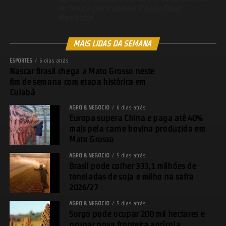
de fatura para acesso à nota fiscal
eletrônica
MAIS LIDAS DA SEMANA
ESPORTES
6 dias atrás
Nascar Brasil chega a Mato Grosso neste
fim de semana com etapa histórica em
Cuiabá
AGRO & NEGÓCIO
6 dias atrás
Europa supera China e paga até 40%
mais pela carne bovina produzida em
Mato Grosso
AGRO & NEGÓCIO
5 dias atrás
Brasil pode colher 333,1 milhões de
toneladas de soja e milho na safra
2026/27
AGRO & NEGÓCIO
5 dias atrás
Sorgo pode ocupar 200 mil hectares e
ocupar nova fronteira agrícola