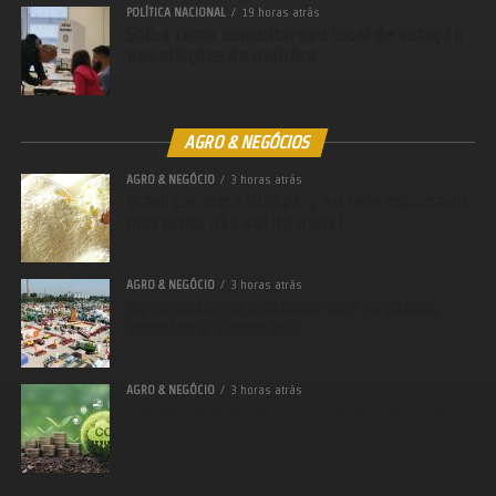
POLÍTICA NACIONAL
19 horas atrás
Saiba como consultar seu local de votação
nas eleições de outubro
AGRO & NEGÓCIOS
Facebook
AGRO & NEGÓCIO
3 horas atrás
Brasil confirma dumping no leite importado,
Twitter
mas tarifa não sai do papel
WhatsApp
LinkedIn
AGRO & NEGÓCIO
3 horas atrás
Agropec começa sábado com negócios,
Messenger
tecnologia e pecuária
Share
AGRO & NEGÓCIO
3 horas atrás
Crédito de carbono pode render R$ 3,5 bi,
mas ainda tá longe da realidade