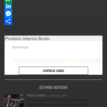
WhatsApp
LinkedIn
Messenger
Share
CONTINUE LENDO
ÚLTIMAS NOTÍCIAS
POLÍCIA FEDERAL
3 minutos atrás
PF e CGU apuram fraudes em procedimentos
fisioterápicos custeados por plano de saúde