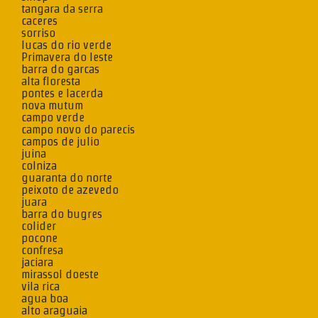
tangara da serra
caceres
sorriso
lucas do rio verde
Primavera do leste
barra do garcas
alta floresta
pontes e lacerda
nova mutum
campo verde
campo novo do parecis
campos de julio
juina
colniza
guaranta do norte
peixoto de azevedo
juara
barra do bugres
colider
pocone
confresa
jaciara
mirassol doeste
vila rica
agua boa
alto araguaia