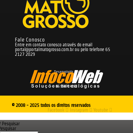
Fale Conosco
Entre em contato conosco através do email
portal@portalmatogrosso.com.br
ou pelo telefone 65
2127 2029
Desenvolvido por
66 99977 4262
© 2008 - 2025 todos os direitos reservados
Facebook
Instagram
Youtube
Pesquisar
Pesquisar