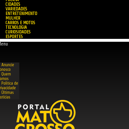
CIDADES
VARIEDADES
ENTRETENIMENTO
MULHER
CARROS E MOTOS
TECNOLOGIA
CURIOSIDADES
ESPORTES
Menu
Anuncie
onosco
Quem
omos
Política de
rivacidade
Últimas
otícias