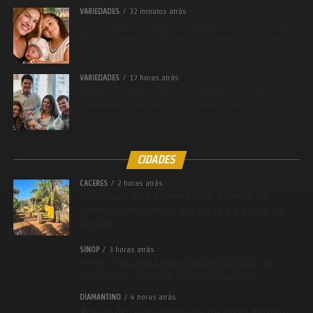
VARIEDADES
32 minutos atrás
Lore Improta revela crescimento acelerado
do filho Levi após consulta médica: ‘Uauuu’
VARIEDADES
17 horas atrás
Elaine Mickely celebra nascimento do
primeiro neto: ‘Nosso Arthur nasceu’
CIDADES
CACERES
2 horas atrás
Prefeitura de Cáceres realiza frente de
serviços simultânea em quatro bairros da
cidade
SINOP
3 horas atrás
Sinop é finalista em prêmio nacional de
habitação; disputa duas categorias
DIAMANTINO
4 horas atrás
Águas de Diamantino adota novo modelo