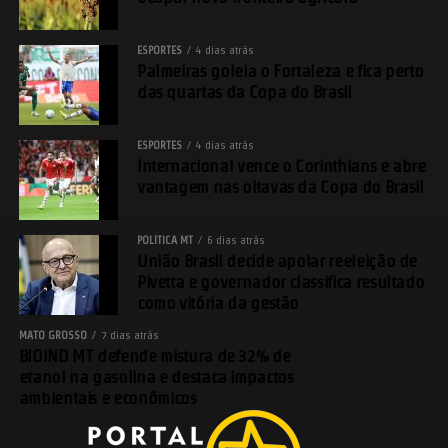
ESPORTES
4 dias atrás
Palmeiras goleia o Fortaleza e fica perto
das quartas da Copa do Brasil
ESPORTES
4 dias atrás
Internacional vence o Corinthians e abre
vantagem nas oitavas da Copa do Brasil
POLÍTICA MT
6 dias atrás
União Brasil decide apoiar reeleição de
Pivetta e governador classifica resultado
como vitória da gestão
MATO GROSSO
7 dias atrás
BIOIND MT defende mistura de 32% de
etanol na gasolina e destaca impactos
ambientais e econômicos