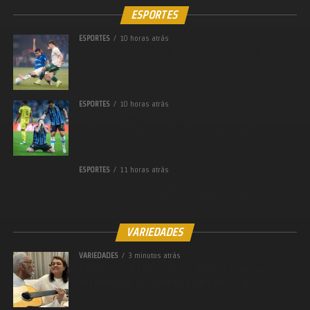
ESPORTES
ESPORTES
10 horas atrás
Cruzeiro vence a Chapecoense e está nas
quartas de final da Copa do Brasil
ESPORTES
10 horas atrás
Grêmio vence o Mirassol e avança às
quartas de final da Copa do Brasil
ESPORTES
11 horas atrás
Vasco vence o Fluminense e garante vaga
nas quartas de final da Copa do Brasil
VARIEDADES
VARIEDADES
3 minutos atrás
Gilberto Gil fala sobre carinho que segue
recebendo após morte de Preta Gil