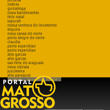
juruena
nobres
guiratinga
nova bandeirantes
feliz natal
tapurah
nossa senhora do livramento
itiquira
nova canaa do norte
porto alegre do norte
claudia
porto esperidiao
porto esperidiao
alto garcas
alto garcas
sao felix do araguaia
nova ubirata
juscimeira
alto paraguai
Facebook
Instagram
Youtube