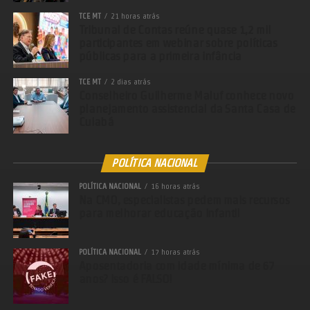
TCE MT
21 horas atrás
Tribunal de Contas reúne quase 1,2 mil
participantes em webinar sobre políticas
públicas para a primeira infância
TCE MT
2 dias atrás
Conselheiro Guilherme Maluf conhece novo
planejamento assistencial da Santa Casa de
Cuiabá
POLÍTICA NACIONAL
POLÍTICA NACIONAL
16 horas atrás
Na CMO, especialistas pedem mais recursos
para melhorar educação infantil
POLÍTICA NACIONAL
17 horas atrás
Aposentadoria com idade mínima de 67
anos? Isso é FALSO!