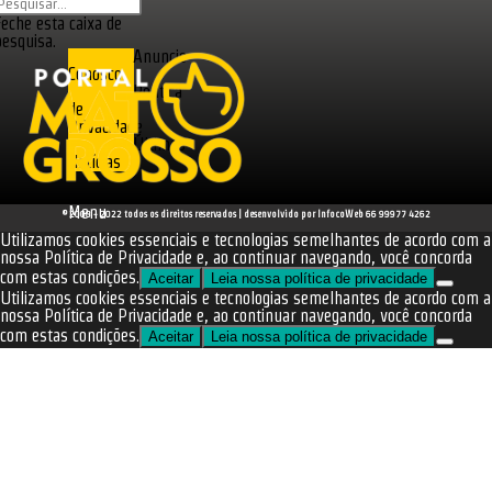
Feche esta caixa de
pesquisa.
Anuncie
Conosco
Política
de
Privacidade
Últimas
Notícias
Menu
© 2008 - 2022 todos os direitos reservados | desenvolvido por InfocoWeb 66 99977 4262
Utilizamos cookies essenciais e tecnologias semelhantes de acordo com a
nossa Política de Privacidade e, ao continuar navegando, você concorda
com estas condições.
Aceitar
Leia nossa política de privacidade
Utilizamos cookies essenciais e tecnologias semelhantes de acordo com a
nossa Política de Privacidade e, ao continuar navegando, você concorda
com estas condições.
Aceitar
Leia nossa política de privacidade