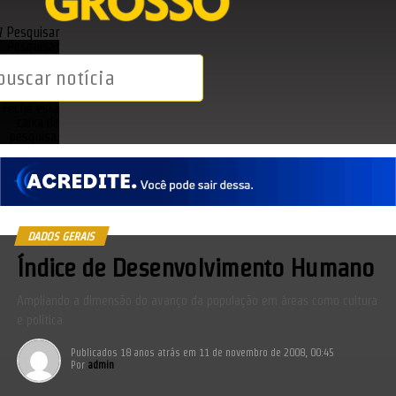
Pesquisar
Pesquisar
Feche esta
caixa de
pesquisa.
DADOS GERAIS
Índice de Desenvolvimento Humano
Ampliando a dimensão do avanço da população em áreas como cultura
e política
Publicados
18 anos atrás
em
11 de novembro de 2008, 00:45
Por
admin