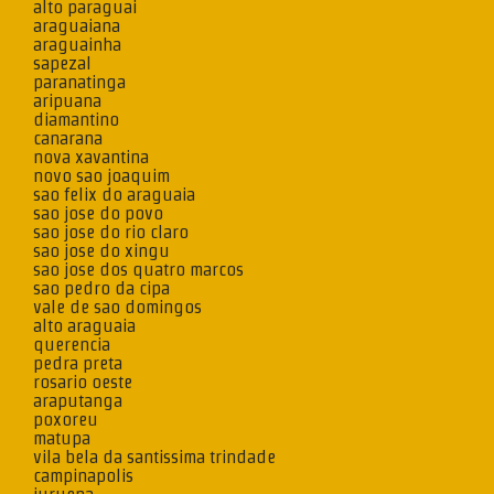
alto paraguai
araguaiana
araguainha
sapezal
paranatinga
aripuana
diamantino
canarana
nova xavantina
novo sao joaquim
sao felix do araguaia
sao jose do povo
sao jose do rio claro
sao jose do xingu
sao jose dos quatro marcos
sao pedro da cipa
vale de sao domingos
alto araguaia
querencia
pedra preta
rosario oeste
araputanga
poxoreu
matupa
vila bela da santissima trindade
campinapolis