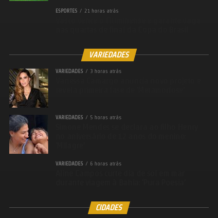
ESPORTES
21 horas atrás
Vasco vence o Fluminense e garante vaga
nas quartas de final da Copa do Brasil
VARIEDADES
VARIEDADES
3 horas atrás
Vanessa Camargo anuncia novo projeto e
revela primeira fase de ‘Metamorfose’
VARIEDADES
5 horas atrás
Simone Mendes se declara ao filho Henry
no aniversário de 12 anos do menino:
‘Milagre’
VARIEDADES
6 horas atrás
Aline Campos curte dia de sol em mar
durante viagem à Bahia: ‘Pura Poesia’
CIDADES