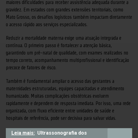
maiores dificuldades para receber assistência adequada durante a
gravidez. Em estados com grandes extensões territoriais, como
Mato Grosso, os desafios logísticos também impactam diretamente
o acesso rápido aos serviços especializados.
Reduzir a mortalidade materna exige uma atuação integrada e
contínua. O primeiro passo é fortalecer a atenção básica,
garantindo um pré-natal de qualidade, com exames realizados no
tempo correto, acompanhamento multiprofissional e identificação
precoce de fatores de risco.
Também é fundamental ampliar o acesso das gestantes a
maternidades estruturadas, equipes capacitadas e atendimento
humanizado. Muitas complicações obstétricas evoluem
rapidamente e dependem de resposta imediata. Por isso, uma rede
organizada, com fluxo eficiente entre unidades de saúde e
hospitais de referência, pode ser decisiva para salvar vidas.
Leia mais:
Ultrassonografia dos