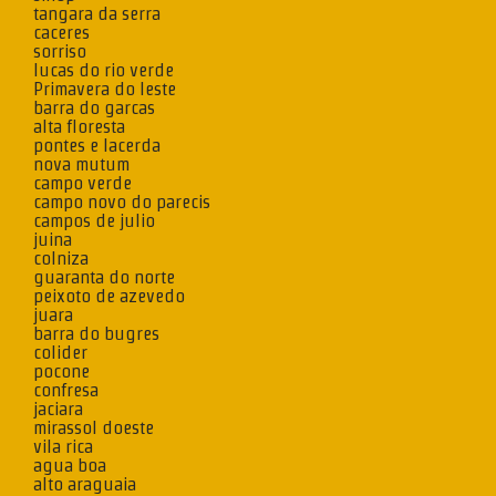
tangara da serra
caceres
sorriso
lucas do rio verde
Primavera do leste
barra do garcas
alta floresta
pontes e lacerda
nova mutum
campo verde
campo novo do parecis
campos de julio
juina
colniza
guaranta do norte
peixoto de azevedo
juara
barra do bugres
colider
pocone
confresa
jaciara
mirassol doeste
vila rica
agua boa
alto araguaia