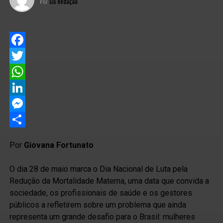
Por
Da Redação
Facebook
Twitter
WhatsApp
LinkedIn
Messenger
Share
Por
Giovana Fortunato
O dia 28 de maio marca o Dia Nacional de Luta pela
Redução da Mortalidade Materna, uma data que convida a
sociedade, os profissionais de saúde e os gestores
públicos a refletirem sobre um problema que ainda
representa um grande desafio para o Brasil: mulheres