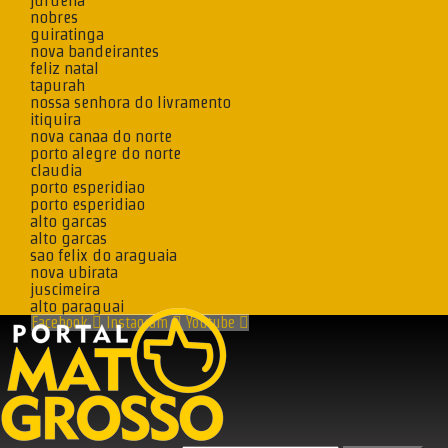
juruena
nobres
guiratinga
nova bandeirantes
feliz natal
tapurah
nossa senhora do livramento
itiquira
nova canaa do norte
porto alegre do norte
claudia
porto esperidiao
porto esperidiao
alto garcas
alto garcas
sao felix do araguaia
nova ubirata
juscimeira
alto paraguai
Facebook
Instagram
Youtube