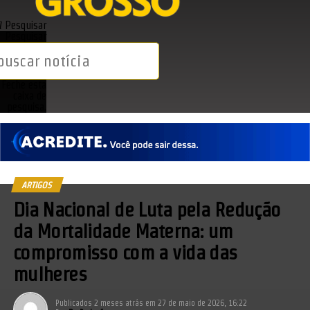
Pesquisar
Pesquisar
Feche esta
caixa de
pesquisa.
ARTIGOS
Dia Nacional de Luta pela Redução
da Mortalidade Materna: um
compromisso com a vida das
mulheres
Publicados
2 meses atrás
em
27 de maio de 2026, 16:22