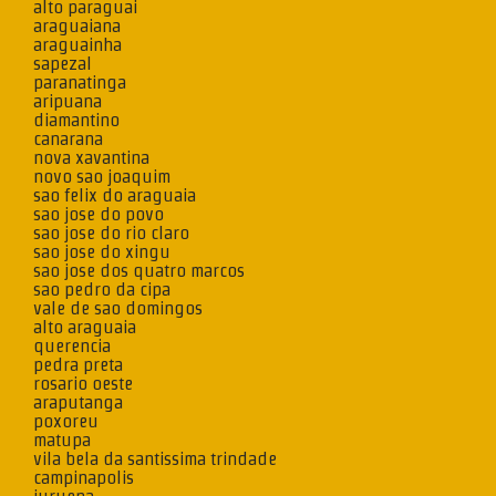
alto paraguai
araguaiana
araguainha
sapezal
paranatinga
aripuana
diamantino
canarana
nova xavantina
novo sao joaquim
sao felix do araguaia
sao jose do povo
sao jose do rio claro
sao jose do xingu
sao jose dos quatro marcos
sao pedro da cipa
vale de sao domingos
alto araguaia
querencia
pedra preta
rosario oeste
araputanga
poxoreu
matupa
vila bela da santissima trindade
campinapolis