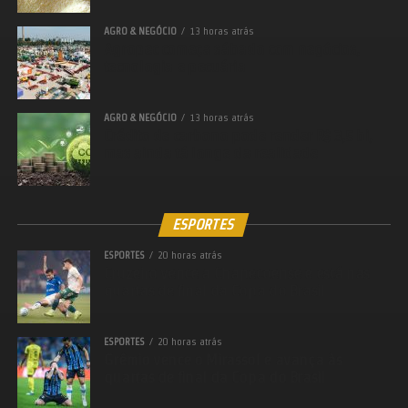
AGRO & NEGÓCIO
13 horas atrás
Agropec começa sábado com negócios,
Facebook
tecnologia e pecuária
Twitter
WhatsApp
AGRO & NEGÓCIO
13 horas atrás
Crédito de carbono pode render R$ 3,5 bi,
LinkedIn
mas ainda tá longe da realidade
Messenger
Share
ESPORTES
ESPORTES
20 horas atrás
Cruzeiro vence a Chapecoense e está nas
quartas de final da Copa do Brasil
ESPORTES
20 horas atrás
Grêmio vence o Mirassol e avança às
quartas de final da Copa do Brasil