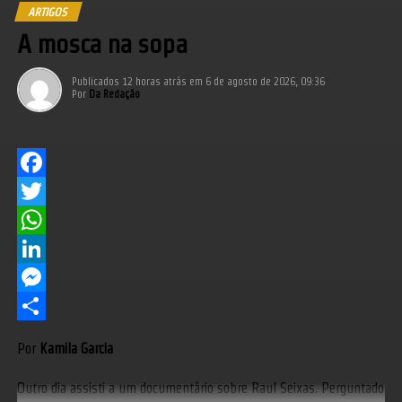
ARTIGOS
A mosca na sopa
Publicados
12 horas atrás
em
6 de agosto de 2026, 09:36
Por
Da Redação
Facebook
Twitter
WhatsApp
LinkedIn
Messenger
Share
Por
Kamila Garcia
Outro dia assisti a um documentário sobre Raul Seixas. Perguntado