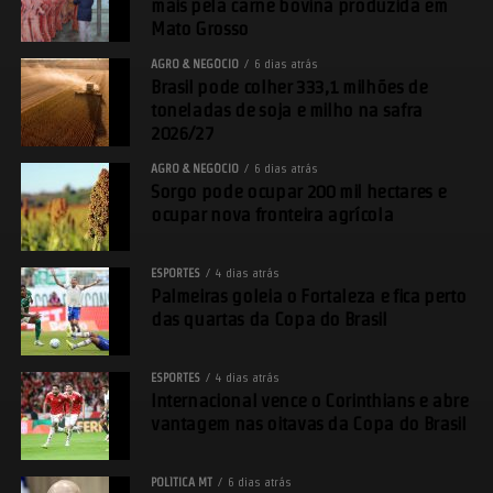
mais pela carne bovina produzida em
Mato Grosso
AGRO & NEGÓCIO
6 dias atrás
Brasil pode colher 333,1 milhões de
toneladas de soja e milho na safra
2026/27
AGRO & NEGÓCIO
6 dias atrás
Sorgo pode ocupar 200 mil hectares e
ocupar nova fronteira agrícola
ESPORTES
4 dias atrás
Palmeiras goleia o Fortaleza e fica perto
das quartas da Copa do Brasil
ESPORTES
4 dias atrás
Internacional vence o Corinthians e abre
vantagem nas oitavas da Copa do Brasil
POLÍTICA MT
6 dias atrás