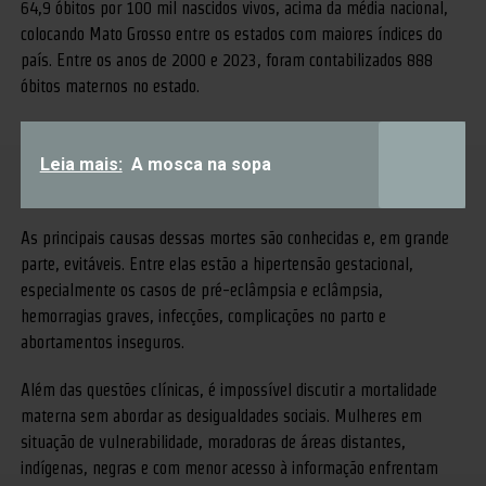
64,9 óbitos por 100 mil nascidos vivos, acima da média nacional,
colocando Mato Grosso entre os estados com maiores índices do
país. Entre os anos de 2000 e 2023, foram contabilizados 888
óbitos maternos no estado.
Leia mais:
A mosca na sopa
As principais causas dessas mortes são conhecidas e, em grande
parte, evitáveis. Entre elas estão a hipertensão gestacional,
especialmente os casos de pré-eclâmpsia e eclâmpsia,
hemorragias graves, infecções, complicações no parto e
abortamentos inseguros.
Além das questões clínicas, é impossível discutir a mortalidade
materna sem abordar as desigualdades sociais. Mulheres em
situação de vulnerabilidade, moradoras de áreas distantes,
indígenas, negras e com menor acesso à informação enfrentam