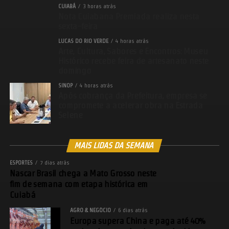
CUIABÁ
3 horas atrás
Nota Cuiabana Premiada realiza nesta
sexta-feira
LUCAS DO RIO VERDE
4 horas atrás
Arte, Cultura, Sabores e Encontros: Museu
Histórico recebe feira de artesanato neste
domingo
SINOP
4 horas atrás
Após cobrança da Prefeitura, empresa se
compromete a acelerar obra na Estrada
Selene
MAIS LIDAS DA SEMANA
ESPORTES
7 dias atrás
Nascar Brasil chega a Mato Grosso neste
fim de semana com etapa histórica em
Cuiabá
AGRO & NEGÓCIO
6 dias atrás
Europa supera China e paga até 40%