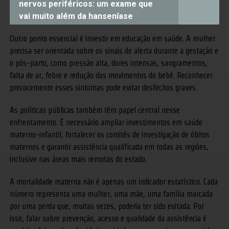
nervos periféricos: um exame que
vai muito além da hanseníase
Outro ponto essencial é investir em educação em saúde. A mulher
precisa ser orientada sobre os sinais de alerta durante a gestação e
o pós-parto, como pressão alta, dores intensas, sangramentos,
falta de ar, febre e redução dos movimentos do bebê. Reconhecer
precocemente esses sintomas pode evitar desfechos graves.
As políticas públicas também têm papel central nesse
enfrentamento. É necessário ampliar investimentos em saúde
materno-infantil, fortalecer os comitês de investigação de óbitos
maternos e garantir assistência qualificada em todas as regiões,
inclusive nas áreas mais remotas do estado.
A mortalidade materna não é apenas um indicador estatístico. Cada
número representa uma mulher, uma mãe, uma família marcada
por uma perda que, muitas vezes, poderia ter sido evitada. Por
isso, falar sobre prevenção, acesso e qualidade da assistência é