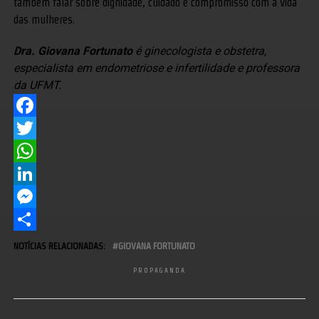
também falar sobre dignidade, cuidado e compromisso com a vida
das mulheres.
Dra. Giovana Fortunato
é ginecologista e obstetra,
especialista em endometriose e infertilidade e professora
da UFMT.
Facebook
Twitter
WhatsApp
LinkedIn
Messenger
Share
NOTÍCIAS RELACIONADAS:
GIOVANA FORTUNATO
PROPAGANDA