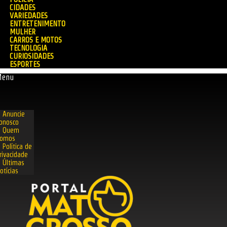
CIDADES
VARIEDADES
ENTRETENIMENTO
MULHER
CARROS E MOTOS
TECNOLOGIA
CURIOSIDADES
ESPORTES
Menu
Anuncie
onosco
Quem
omos
Política de
rivacidade
Últimas
otícias