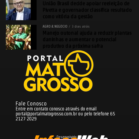
União Brasil decide apoiar reeleição de
Pivetta e governador classifica resultado
como vitória da gestão
AGRO & NEGÓCIO
3 dias atrás
Manejo outonal ajuda a reduzir plantas
daninhas e aumentar o potencial
produtivo da próxima safra
Fale Conosco
Entre em contato conosco através do email
portal@portalmatogrosso.com.br
ou pelo telefone 65
2127 2029
Desenvolvido por