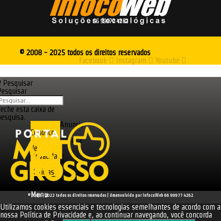
66 99977 4262
© 2008 - 2025 todos os direitos reservados
Facebook
Instagram
Youtube
Pesquisar
Pesquisar
Feche esta caixa de
pesquisa.
Anuncie
Conosco
Política
de
Privacidade
Últimas
Notícias
Menu
© 2008 - 2022 todos os direitos reservados | desenvolvido por InfocoWeb 66 99977 4262
Utilizamos cookies essenciais e tecnologias semelhantes de acordo com a
nossa Política de Privacidade e, ao continuar navegando, você concorda