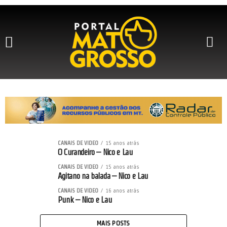
Anuncie Conosco
Quem Somos
Política de Privacidade
Últimas Notícias
Previous
Next
CANAIS DE VIDEO
15 anos atrás
O Curandeiro – Nico e Lau
CANAIS DE VIDEO
15 anos atrás
Agitano na balada – Nico e Lau
CANAIS DE VIDEO
16 anos atrás
Punk – Nico e Lau
MAIS POSTS